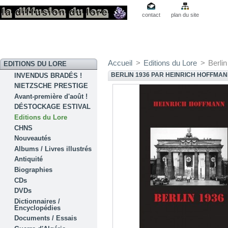
contact
plan du site
Accueil
>
Editions du Lore
>
Berli
EDITIONS DU LORE
BERLIN 1936 PAR HEINRICH HOFFMA
INVENDUS BRADÉS !
NIETZSCHE PRESTIGE
Avant-première d'août !
DÉSTOCKAGE ESTIVAL
Editions du Lore
CHNS
Nouveautés
Albums / Livres illustrés
Antiquité
Biographies
CDs
DVDs
Dictionnaires /
Encyclopédies
Documents / Essais