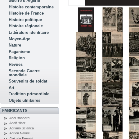
Guerre d'Algérie
Histoire contemporaine
Histoire de France
Histoire politique
Histoire régionale
Littérature identitaire
Moyen-Age
Nature
Paganisme
Religion
Revues
Seconde Guerre
mondiale
Souvenirs de soldat
Art
Tradition primordiale
Objets utilitaires
FABRICANTS
Abel Bonnard
Adolf Hitler
Adriano Scianca
Adrien Naville
Alain de Benoist