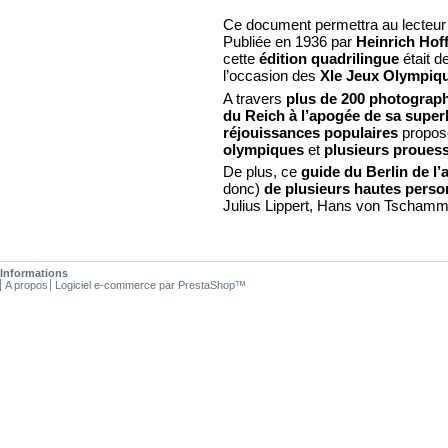
Ce document permettra au lecteur 
Publiée en 1936 par
Heinrich Ho
cette
édition quadrilingue
était d
l’occasion des
XIe Jeux Olympiqu
A travers
plus de 200 photograp
du Reich à l’apogée de sa super
réjouissances populaires
propos
olympiques
et
plusieurs proues
De plus, ce
guide du Berlin de l
donc)
de plusieurs hautes person
Julius Lippert, Hans von Tscham
Informations
A propos
Logiciel e-commerce par PrestaShop™