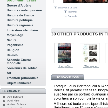
Documents / Essais
Guerre d'Algérie
Envoyer à un ami
Histoire contemporaine
Imprimer
Histoire de France
Agrandir
Histoire politique
Histoire régionale
Littérature identitaire
30 OTHER PRODUCTS IN 
Moyen-Age
Nature
Paganisme
Religion
Revues
Seconde Guerre
mondiale
Liberty-Shi...
L'Allemagne...
Souvenirs de soldat
Art
EN SAVOIR PLUS
Tradition primordiale
Objets utilitaires
Lorsque Louis Bertrand, élu à l’Ac
Barrès, fit paraître cet essai biog
FABRICANTS
suscitée par ce portrait louangeur 
Abel Bonnard
volontiers à son compte la vision r
Adolf Hitler
A l’heure où toute une clique d’his
Adriano Scianca
l’intelligentsia de l’époque s’oppos