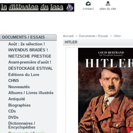
contact
plan du site
Accueil
>
Documents / Essais
>
Hitler
DOCUMENTS / ESSAIS
HITLER
Août : 2e sélection !
INVENDUS BRADÉS !
NIETZSCHE PRESTIGE
Avant-première d'août !
DÉSTOCKAGE ESTIVAL
Editions du Lore
CHNS
Nouveautés
Albums / Livres illustrés
Antiquité
Biographies
CDs
DVDs
Dictionnaires /
Encyclopédies