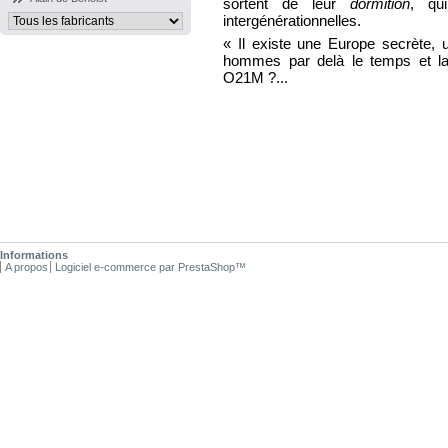
sortent de leur
dormition
, qu
intergénérationnelles.
« Il existe une Europe secrète, u
hommes par delà le temps et la 
O21M ?...
Informations
A propos
Logiciel e-commerce par PrestaShop™