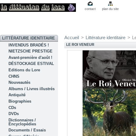
contact
plan du site
Accueil
>
Littérature identitaire
>
L
LITTÉRATURE IDENTITAIRE
LE ROI VENEUR
INVENDUS BRADÉS !
NIETZSCHE PRESTIGE
Avant-première d'août !
DÉSTOCKAGE ESTIVAL
Editions du Lore
CHNS
Nouveautés
Albums / Livres illustrés
Antiquité
Biographies
CDs
DVDs
Dictionnaires /
Encyclopédies
Documents / Essais