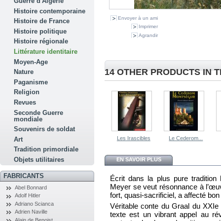
Guerre d'Algérie
Histoire contemporaine
Envoyer à un ami
Histoire de France
Imprimer
Histoire politique
Agrandir
Histoire régionale
Littérature identitaire
Moyen-Age
14 OTHER PRODUCTS IN 
Nature
Paganisme
Religion
Revues
Seconde Guerre
mondiale
Souvenirs de soldat
Les Irascibles
Le Cederom...
Art
Tradition primordiale
Objets utilitaires
EN SAVOIR PLUS
FABRICANTS
Écrit dans la plus pure tradition 
Meyer se veut résonnance à l’œuv
Abel Bonnard
fort, quasi-sacrificiel, a affecté 
Adolf Hitler
Adriano Scianca
Véritable conte du Graal du XXIe
Adrien Naville
texte est un vibrant appel au ré
Alain de Benoist