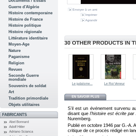
Documents / Essais
Guerre d'Algérie
Envoyer à un ami
Histoire contemporaine
Imprimer
Histoire de France
Agrandir
Histoire politique
Histoire régionale
Littérature identitaire
30 OTHER PRODUCTS IN 
Moyen-Age
Nature
Paganisme
Religion
Revues
Seconde Guerre
mondiale
Le judaïsme...
Le Roi Veneur
Souvenirs de soldat
Art
EN SAVOIR PLUS
Tradition primordiale
Objets utilitaires
S'il est un événement survenu au 
disant que
l'histoire est écrite pa
FABRICANTS
Nuremberg.
Abel Bonnard
Publié en octobre 1946 par G.-A. 
Adolf Hitler
critique de ce procès rédigé en lan
Adriano Scianca