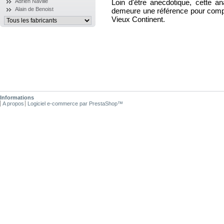
Loin d'être anecdotique, cette ana
Adrien Naville
Alain de Benoist
demeure une référence pour compre
Vieux Continent.
Informations
A propos
Logiciel e-commerce par PrestaShop™