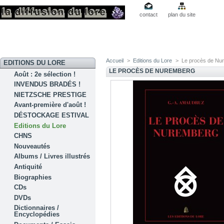
contact
plan du site
Accueil
>
Editions du Lore
>
Le procès de Nu
EDITIONS DU LORE
LE PROCÈS DE NUREMBERG
Août : 2e sélection !
INVENDUS BRADÉS !
NIETZSCHE PRESTIGE
Avant-première d'août !
DÉSTOCKAGE ESTIVAL
Editions du Lore
CHNS
Nouveautés
Albums / Livres illustrés
Antiquité
Biographies
CDs
DVDs
Dictionnaires /
Encyclopédies