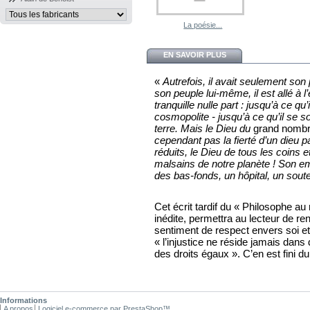
La poésie...
EN SAVOIR PLUS
«
Autrefois, il avait seulement so
son peuple lui-même, il est allé à 
tranquille nulle part : jusqu’à ce qu’
cosmopolite - jusqu’à ce qu’il se s
terre. Mais le Dieu du
grand nomb
cependant pas la fierté d’un dieu pa
réduits, le Dieu de tous les coins 
malsains de notre planète ! Son e
des bas-fonds, un hôpital, un sout
Cet écrit tardif du « Philosophe a
inédite, permettra au lecteur de ren
sentiment de respect envers soi et
« l’injustice ne réside jamais dans
des droits égaux ». C’en est fini 
Informations
A propos
Logiciel e-commerce par PrestaShop™