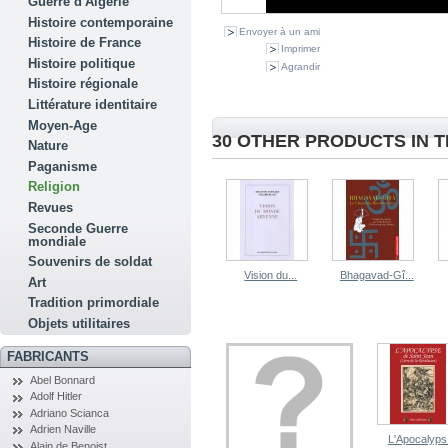
Guerre d'Algérie
Histoire contemporaine
Envoyer à un ami
Histoire de France
Imprimer
Histoire politique
Agrandir
Histoire régionale
Littérature identitaire
Moyen-Age
30 OTHER PRODUCTS IN 
Nature
Paganisme
Religion
Revues
Seconde Guerre
mondiale
Souvenirs de soldat
Vision du...
Bhagavad-Gî...
Art
Tradition primordiale
Objets utilitaires
FABRICANTS
Abel Bonnard
Adolf Hitler
Adriano Scianca
Adrien Naville
L'Apocalyps.
Alain de Benoist