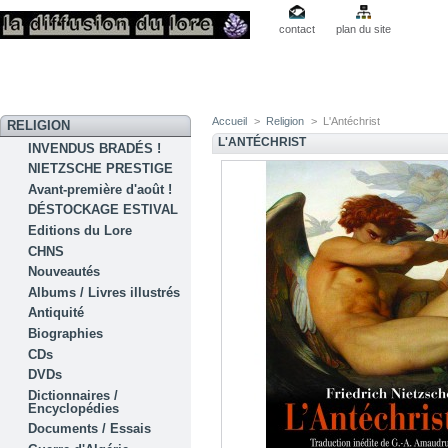
contact
plan du site
Accueil
>
Religion
>
L'Antéchrist
RELIGION
L'ANTÉCHRIST
INVENDUS BRADÉS !
NIETZSCHE PRESTIGE
Avant-première d'août !
DÉSTOCKAGE ESTIVAL
Editions du Lore
CHNS
Nouveautés
Albums / Livres illustrés
Antiquité
Biographies
CDs
DVDs
Dictionnaires /
Encyclopédies
Documents / Essais