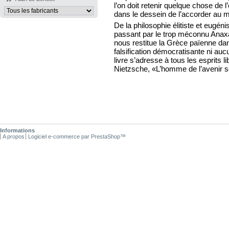
l’on doit retenir quelque chose de 
dans le dessein de l’accorder au m
De la philosophie élitiste et eugén
passant par le trop méconnu Anaxag
nous restitue la Grèce païenne dan
falsification démocratisante ni au
livre s’adresse à tous les esprits l
Nietzsche, «L’homme de l’avenir se
Informations
A propos
Logiciel e-commerce par PrestaShop™