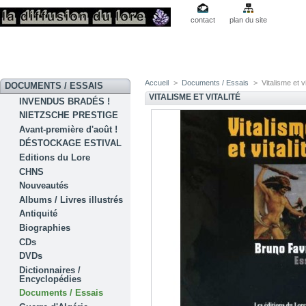
contact
plan du site
Accueil
>
Documents / Essais
>
Vitalisme et vi
DOCUMENTS / ESSAIS
VITALISME ET VITALITÉ
INVENDUS BRADÉS !
NIETZSCHE PRESTIGE
Avant-première d'août !
DÉSTOCKAGE ESTIVAL
Editions du Lore
CHNS
Nouveautés
Albums / Livres illustrés
Antiquité
Biographies
CDs
DVDs
Dictionnaires /
Encyclopédies
Documents / Essais