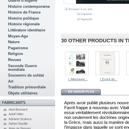
Guerre d'Algérie
Histoire contemporaine
Envoyer à un ami
Histoire de France
Imprimer
Histoire politique
Agrandir
Histoire régionale
Littérature identitaire
Moyen-Age
30 OTHER PRODUCTS IN 
Nature
Paganisme
Religion
Revues
Seconde Guerre
mondiale
Souvenirs de soldat
L'Allemagne...
L'Esprit de...
Art
Tradition primordiale
EN SAVOIR PLUS
Objets utilitaires
Après avoir publié plusieurs nouvel
FABRICANTS
Favrit frappe à nouveau avec Vitalism
Abel Bonnard
essai véritablement révolutionnair
Adolf Hitler
non seulement les doctrines origine
Adriano Scianca
la Grèce, mais aussi la manière de 
Adrien Naville
l’impasse dans laquelle se sont e
Alain de Benoist