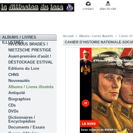
contact
plan du site
Accueil
>
Albums / Livres illustrés
>
Cahier d'H
ALBUMS / LIVRES
ILLUSTRÉS
CAHIER D'HISTOIRE NATIONALE-SOCIA
INVENDUS BRADÉS !
NIETZSCHE PRESTIGE
Avant-première d'août !
DÉSTOCKAGE ESTIVAL
Editions du Lore
CHNS
Nouveautés
Albums / Livres illustrés
Antiquité
Biographies
CDs
DVDs
Dictionnaires /
Encyclopédies
Documents / Essais