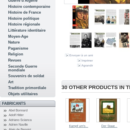
Guerre d'Algérie
Histoire contemporaine
Histoire de France
Histoire politique
Histoire régionale
Littérature identitaire
Moyen-Age
Nature
Paganisme
Religion
Envoyer à un ami
Revues
Imprimer
Agrandir
Seconde Guerre
mondiale
Souvenirs de soldat
Art
30 OTHER PRODUCTS IN 
Tradition primordiale
Objets utilitaires
FABRICANTS
Abel Bonnard
Adolf Hitler
Adriano Scianca
Adrien Naville
Kampf um's...
Der Staat...
Alain de Benoist