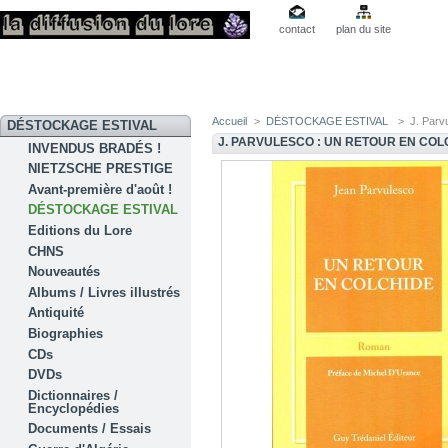
contact
plan du site
Accueil
>
DÉSTOCKAGE ESTIVAL
>
J. Parv
DÉSTOCKAGE ESTIVAL
J. PARVULESCO : UN RETOUR EN COL
INVENDUS BRADÉS !
NIETZSCHE PRESTIGE
Avant-première d'août !
DÉSTOCKAGE ESTIVAL
Editions du Lore
CHNS
Nouveautés
Albums / Livres illustrés
Antiquité
Biographies
CDs
DVDs
Dictionnaires /
Encyclopédies
Documents / Essais