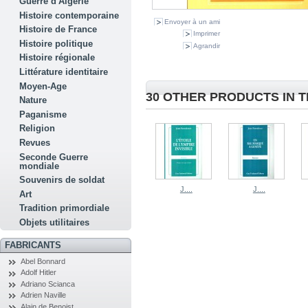
Guerre d'Algérie
Histoire contemporaine
Envoyer à un ami
Histoire de France
Imprimer
Histoire politique
Agrandir
Histoire régionale
Littérature identitaire
Moyen-Age
30 OTHER PRODUCTS IN 
Nature
Paganisme
Religion
Revues
Seconde Guerre
mondiale
Souvenirs de soldat
J....
J....
Art
Tradition primordiale
Objets utilitaires
FABRICANTS
Abel Bonnard
Adolf Hitler
Adriano Scianca
Adrien Naville
Alain de Benoist