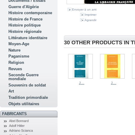
Documents / Essais
Guerre d'Algérie
Envoyer à un ami
Histoire contemporaine
Imprimer
Histoire de France
Agrandir
Histoire politique
Histoire régionale
Littérature identitaire
30 OTHER PRODUCTS IN 
Moyen-Age
Nature
Paganisme
Religion
Revues
Seconde Guerre
mondiale
J....
J....
Souvenirs de soldat
Art
Tradition primordiale
Objets utilitaires
FABRICANTS
Abel Bonnard
Adolf Hitler
Adriano Scianca