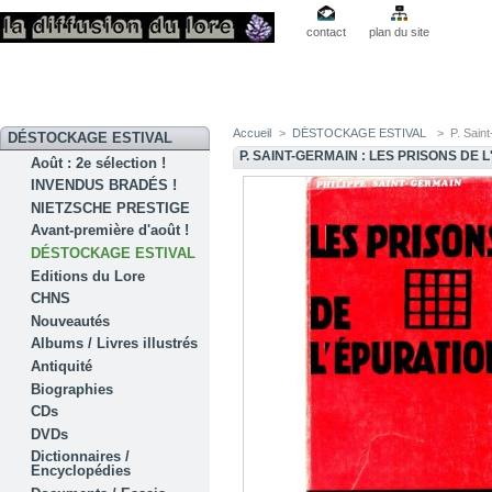
contact
plan du site
Accueil
>
DÉSTOCKAGE ESTIVAL
>
P. Sain
DÉSTOCKAGE ESTIVAL
P. SAINT-GERMAIN : LES PRISONS DE 
Août : 2e sélection !
INVENDUS BRADÉS !
NIETZSCHE PRESTIGE
Avant-première d'août !
DÉSTOCKAGE ESTIVAL
Editions du Lore
CHNS
Nouveautés
Albums / Livres illustrés
Antiquité
Biographies
CDs
DVDs
Dictionnaires /
Encyclopédies