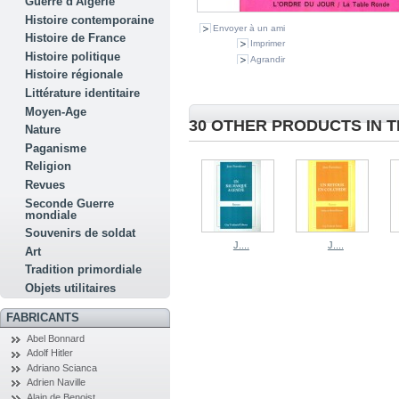
Guerre d'Algérie
Histoire contemporaine
Envoyer à un ami
Histoire de France
Imprimer
Histoire politique
Agrandir
Histoire régionale
Littérature identitaire
Moyen-Age
30 OTHER PRODUCTS IN 
Nature
Paganisme
Religion
Revues
Seconde Guerre
mondiale
Souvenirs de soldat
J....
J....
Art
Tradition primordiale
Objets utilitaires
FABRICANTS
Abel Bonnard
Adolf Hitler
Adriano Scianca
Adrien Naville
Alain de Benoist