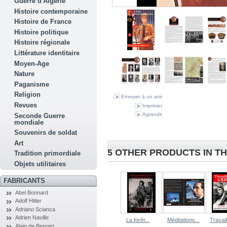
Guerre d'Algérie
Histoire contemporaine
Histoire de France
Histoire politique
Histoire régionale
Littérature identitaire
Moyen-Age
Nature
Paganisme
Religion
Envoyer à un ami
Revues
Imprimer
Agrandir
Seconde Guerre
mondiale
Souvenirs de soldat
Art
5 OTHER PRODUCTS IN T
Tradition primordiale
Objets utilitaires
FABRICANTS
Abel Bonnard
Adolf Hitler
Adriano Scianca
Adrien Naville
La forêt...
Méditations...
Travaill
Alain de Benoist