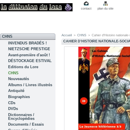
contact
plan du site
Accueil
>
CHNS
>
Cahier d'Histoire nationale-
CHNS
CAHIER D'HISTOIRE NATIONALE-SOCIA
INVENDUS BRADÉS !
NIETZSCHE PRESTIGE
Avant-première d'août !
DÉSTOCKAGE ESTIVAL
Editions du Lore
CHNS
Nouveautés
Albums / Livres illustrés
Antiquité
Biographies
CDs
DVDs
Dictionnaires /
Encyclopédies
Documents / Essais