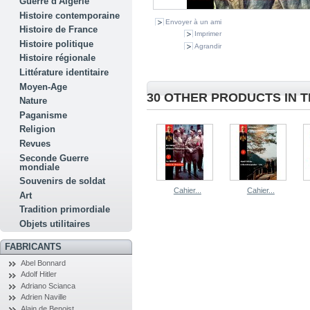
Guerre d'Algérie
Histoire contemporaine
Envoyer à un ami
Histoire de France
Imprimer
Histoire politique
Agrandir
Histoire régionale
Littérature identitaire
Moyen-Age
30 OTHER PRODUCTS IN 
Nature
Paganisme
Religion
Revues
Seconde Guerre
mondiale
Souvenirs de soldat
Cahier...
Cahier...
Art
Tradition primordiale
Objets utilitaires
FABRICANTS
Abel Bonnard
Adolf Hitler
Adriano Scianca
Adrien Naville
Alain de Benoist