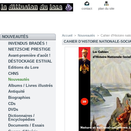
contact
plan du site
Accueil
>
Nouveautés
>
Cahier d'Histoire nati
NOUVEAUTÉS
CAHIER D'HISTOIRE NATIONALE-SOCIA
INVENDUS BRADÉS !
NIETZSCHE PRESTIGE
Avant-première d'août !
DÉSTOCKAGE ESTIVAL
Editions du Lore
CHNS
Nouveautés
Albums / Livres illustrés
Antiquité
Biographies
CDs
DVDs
Dictionnaires /
Encyclopédies
Documents / Essais