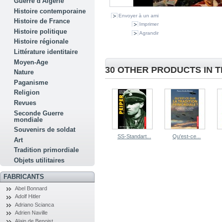
Guerre d'Algérie
Histoire contemporaine
Envoyer à un ami
Histoire de France
Imprimer
Histoire politique
Agrandir
Histoire régionale
Littérature identitaire
Moyen-Age
30 OTHER PRODUCTS IN 
Nature
Paganisme
Religion
Revues
Seconde Guerre
mondiale
Souvenirs de soldat
SS-Standart...
Qu'est-ce...
Art
Tradition primordiale
Objets utilitaires
FABRICANTS
Abel Bonnard
Adolf Hitler
Adriano Scianca
Adrien Naville
Alain de Benoist