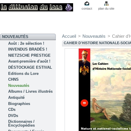
contact
plan du site
Accueil
>
Nouveautés
>
Cahier d'H
NOUVEAUTÉS
CAHIER D'HISTOIRE NATIONALE-SOCIA
Août : 2e sélection !
INVENDUS BRADÉS !
NIETZSCHE PRESTIGE
Avant-première d'août !
DÉSTOCKAGE ESTIVAL
Editions du Lore
CHNS
Nouveautés
Albums / Livres illustrés
Antiquité
Biographies
CDs
DVDs
Dictionnaires /
Encyclopédies