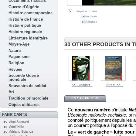
Documents / Essais
Guerre d'Algérie
Envoyer à un ami
Histoire contemporaine
Imprimer
Histoire de France
Agrandir
Histoire politique
Histoire régionale
Littérature identitaire
30 OTHER PRODUCTS IN 
Moyen-Age
Nature
Paganisme
Religion
Revues
Seconde Guerre
mondiale
SS-Standart...
Qu'est-ce...
Souvenirs de soldat
Art
Tradition primordiale
EN SAVOIR PLUS
Objets utilitaires
Ce
nouveau numéro
s’intitule
Nat
FABRICANTS
L’écologie nationale-socialiste
, pri
connoté politiquement depuis les 
Abel Bonnard
un courant politique à l’opposé du 
Adolf Hitler
Le « vert de gauche » lutte pour 
Adriano Scianca