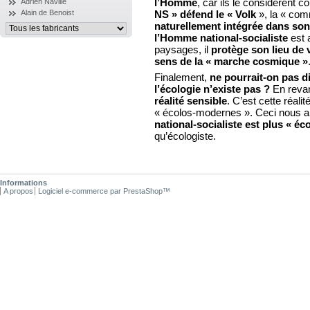
l’Homme
, car ils le considèrent
Adrien Naville
Alain de Benoist
NS » défend le « Volk
», la « com
naturellement intégrée dans so
l’Homme national-socialiste
est a
paysages, il
protège son lieu de 
sens de la « marche cosmique »
Finalement,
ne pourrait-on pas di
l’écologie n’existe pas ?
En revan
réalité sensible
. C’est cette réal
« écolos-modernes ». Ceci nous a
national-socialiste est plus « é
qu’écologiste.
Informations
A propos
Logiciel e-commerce par PrestaShop™