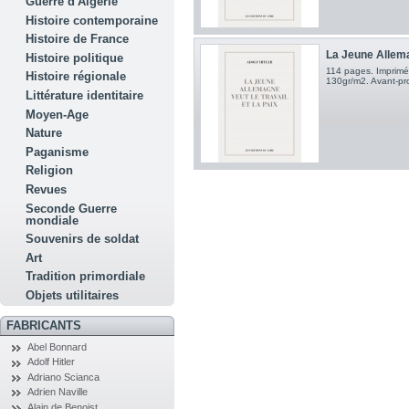
Guerre d'Algérie
Histoire contemporaine
Histoire de France
La Jeune Allema
Histoire politique
114 pages. Imprimé
Histoire régionale
130gr/m2. Avant-p
Littérature identitaire
Moyen-Age
Nature
Paganisme
Religion
Revues
Seconde Guerre
mondiale
Souvenirs de soldat
Art
Tradition primordiale
Objets utilitaires
FABRICANTS
Abel Bonnard
Adolf Hitler
Adriano Scianca
Adrien Naville
Alain de Benoist