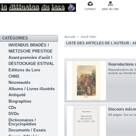
contact
plan du site
Accueil
>
Adolf Hitler
CATÉGORIES
LISTE DES ARTICLES DE L'AUTEUR : 
INVENDUS BRADÉS !
NIETZSCHE PRESTIGE
Avant-première d'août !
DÉSTOCKAGE ESTIVAL
Reproductions d
Editions du Lore
Reproductions de 2 
texturé au format A
CHNS
Nouveautés
Albums / Livres illustrés
Antiquité
Biographies
CDs
Discours mécon
DVDs
64 pages. Sur un l
Dictionnaires /
Encyclopédies
Documents / Essais