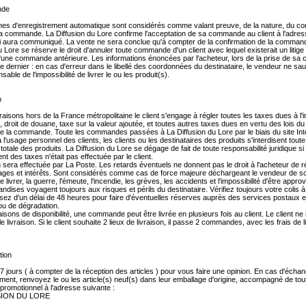
nde
es d'enregistrement automatique sont considérés comme valant preuve, de la nature, du co
la commande. La Diffusion du Lore confirme l'acceptation de sa commande au client à l'adres
ci aura communiqué. La vente ne sera conclue qu'à compter de la confirmation de la comman
u Lore se réserve le droit d'annuler toute commande d'un client avec lequel existerait un litige r
'une commande antérieure. Les informations énoncées par l'acheteur, lors de la prise de s
 dernier : en cas d'erreur dans le libellé des coordonnées du destinataire, le vendeur ne saur
sable de l'impossibilité de livrer le ou les produit(s).
n
vraisons hors de la France métropolitaine le client s'engage à régler toutes les taxes dues à l'
, droit de douane, taxe sur la valeur ajoutée, et toutes autres taxes dues en vertu des lois d
de la commande. Toute les commandes passées à La Diffusion du Lore par le biais du site Int
 l'usage personnel des clients, les clients ou les destinataires des produits s'interdisent tout
u totale des produits. La Diffusion du Lore se dégage de fait de toute responsabilité juridique si
ent des taxes n'était pas effectuée par le client.
n sera effectuée par La Poste. Les retards éventuels ne donnent pas le droit à l'acheteur de 
es et intérêts. Sont considérés comme cas de force majeure déchargeant le vendeur de s
e livrer, la guerre, l'émeute, l'incendie, les grèves, les accidents et l'impossibilité d'être appro
dises voyagent toujours aux risques et périls du destinataire. Vérifiez toujours votre colis à 
sez d'un délai de 48 heures pour faire d'éventuelles réserves auprès des services postaux 
u de dégradation.
isons de disponibilité, une commande peut être livrée en plusieurs fois au client. Le client ne 
e livraison. Si le client souhaite 2 lieux de livraison, il passe 2 commandes, avec les frais de l
tion
 jours ( à compter de la réception des articles ) pour vous faire une opinion. En cas d'écha
nt, renvoyez le ou les article(s) neuf(s) dans leur emballage d'origine, accompagné de tout 
promotionnel à l'adresse suivante :
SION DU LORE