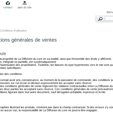
contact
plan du site
Bien
Conditions d'utilisation
tions générales de ventes
ule
 la propriété de La Diffusion du Lore en sa totalité, ainsi que l'ensemble des droits y afférents.
n, intégrale ou partielle, est systématiquement
'autorisation des propriétaires. Toutefois, les liaisons du type hypertextes vers le site sont a
des spécifiques.
ion des conditions
reconnait avoir pris connaissance, au moment de la passation de commande, des conditions pa
noncées sur cet écran et déclare expressément les accepter sans réserve.
es conditions générales de vente régissent les relations contractuelles entre La Diffusion du
 les deux parties les acceptant sans réserve. Ces conditions générales de vente prévaudront
itions figurant dans tout autre document, sauf dérogation préalable, expresse et écrite.
aphies illustrant les produits, n'entrent pas dans le champ contractuel. Si des erreurs s'y so
, en aucun cas, la responsabilité de La Diffusion du Lore ne pourra être engagée.