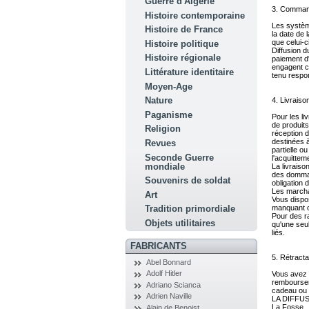
Guerre d'Algérie
3. Comma
Histoire contemporaine
Les systèm
Histoire de France
la date de 
que celui-
Histoire politique
Diffusion d
Histoire régionale
paiement d
engagent ce
Littérature identitaire
tenu respon
Moyen-Age
Nature
4. Livraiso
Paganisme
Pour les li
de produits
Religion
réception 
destinées à
Revues
partielle o
Seconde Guerre
l'acquittem
mondiale
La livraiso
des dommag
Souvenirs de soldat
obligation d
Les marchan
Art
Vous dispo
manquant o
Tradition primordiale
Pour des ra
Objets utilitaires
qu'une seul
liés.
FABRICANTS
5. Rétracta
Abel Bonnard
Adolf Hitler
Vous avez 7
rembourseme
Adriano Scianca
cadeau ou 
Adrien Naville
LA DIFFU
La Fosse
Alain de Benoist