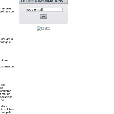
LETTRE D'INFORMATIONS
es versées
i maximum de
incluant la
ballage et
u Lore.
xisterait un
e des
ais
ventuelles
t état de
 omissions
s de
e
, d'une
la solution
st rappelé