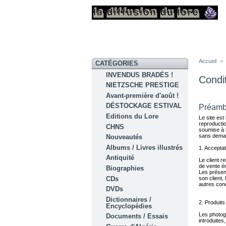
Accueil
>
CATÉGORIES
INVENDUS BRADÉS !
Condi
NIETZSCHE PRESTIGE
Avant-première d'août !
DÉSTOCKAGE ESTIVAL
Préamb
Editions du Lore
Le site est
reproductio
CHNS
soumise à l
sans deman
Nouveautés
Albums / Livres illustrés
1. Acceptat
Antiquité
Le client 
de vente é
Biographies
Les présent
CDs
son client,
autres cond
DVDs
Dictionnaires /
2. Produits
Encyclopédies
Les photogr
Documents / Essais
introduites