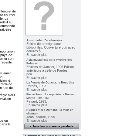
ntenu et de
se courriel
de. La
elatif au
a commande
ait être
Ainsi parlait Zarathoustra
Édition de prestige pour
bibliophiles. Couverture cuir avec
dorures à...
importation
En savoir plus
u pays de
ernet sont
Asia mysteriosa et le mystère des
e revente
Polaires
Éditions de Janvier, 1995 Édition
antérieure à celle de Pardès ;
réclamer
peu...
on
En savoir plus
visionné.
La Pensée de Gotama, le Bouddha
l'arrivée.
Pardès, 1993.
en cas de
En savoir plus
Pierre Péan : Le mystérieux Docteur
règle alors
Martin 1895-1969
ivraison
Fayard, 1993.
En savoir plus
Hugues Viel : Darnand, la mort en
chantant
Jean Picollec, 1995.
nge ou
En savoir plus
article
» Tous les nouveaux produits