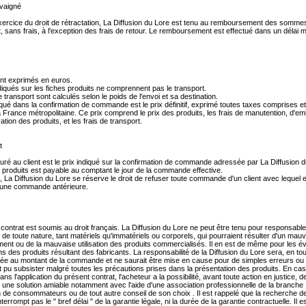
vaigné
xercice du droit de rétractation, La Diffusion du Lore est tenu au remboursement des somm
nt, sans frais, à l'exception des frais de retour. Le remboursement est effectué dans un déla
ont exprimés en euros.
diqués sur les fiches produits ne comprennent pas le transport.
e transport sont calculés selon le poids de l'envoi et sa destination.
iqué dans la confirmation de commande est le prix définitif, exprimé toutes taxes comprises et 
 France métropolitaine. Ce prix comprend le prix des produits, les frais de manutention, d'em
tion des produits, et les frais de transport.
t
turé au client est le prix indiqué sur la confirmation de commande adressée par La Diffusion d
 produits est payable au comptant le jour de la commande effective.
s, La Diffusion du Lore se réserve le droit de refuser toute commande d'un client avec lequel e
 d'une commande antérieure.
contrat est soumis au droit français. La Diffusion du Lore ne peut être tenu pour responsabl
 toute nature, tant matériels qu'immatériels ou corporels, qui pourraient résulter d'un mauv
ent ou de la mauvaise utilisation des produits commercialisés. Il en est de même pour les é
ns des produits résultant des fabricants. La responsabilité de la Diffusion du Lore sera, en tou
itée au montant de la commande et ne saurait être mise en cause pour de simples erreurs ou
t pu subsister malgré toutes les précautions prises dans la présentation des produits. En ca
dans l'application du présent contrat, l'acheteur a la possibilité, avant toute action en justice, d
une solution amiable notamment avec l'aide d'une association professionnelle de la branche 
 de consommateurs ou de tout autre conseil de son choix . Il est rappelé que la recherche de 
terrompt pas le " bref délai " de la garantie légale, ni la durée de la garantie contractuelle. Il e