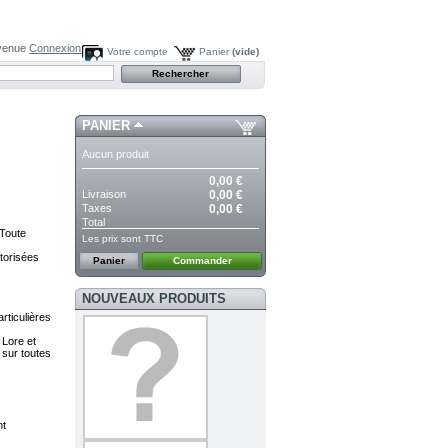
venue
Connexion
Votre compte
Panier
(vide)
PANIER
Aucun produit
0,00 €
Livraison
0,00 €
Taxes
0,00 €
Total
 Toute
Les prix sont TTC
utorisées
Panier
Commander
NOUVEAUX PRODUITS
rticulières
 Lore et
 sur toutes
nt