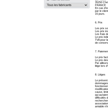
35250 Che
FRANCE
En cas d'e
par le clie
15 jours.
6. Prix
Les prix s
Les prix in
Les frais d
Le prix ind
TVA pour la
de conserva
7. Paiemen
Le prix fac
Le prix des
Par ailleur
litige lors
8. Litiges
Le présent 
dommages de
fonctionnem
modificatio
cause, lim
qui auraien
difficultés 
rechercher 
association
amiable n'in